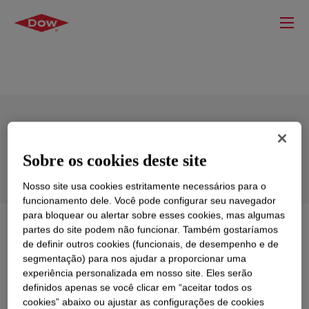
DOWSIL™ SR 2400 Resin
Sobre os cookies deste site
Nosso site usa cookies estritamente necessários para o
funcionamento dele. Você pode configurar seu navegador
para bloquear ou alertar sobre esses cookies, mas algumas
O que é
DOWSIL™ SR 2400 Resin
?
partes do site podem não funcionar. Também gostaríamos
de definir outros cookies (funcionais, de desempenho e de
segmentação) para nos ajudar a proporcionar uma
Room temperature and heat curing silicone resin
experiência personalizada em nosso site. Eles serão
dispersion for water-repellent and release.
definidos apenas se você clicar em “aceitar todos os
cookies” abaixo ou ajustar as configurações de cookies