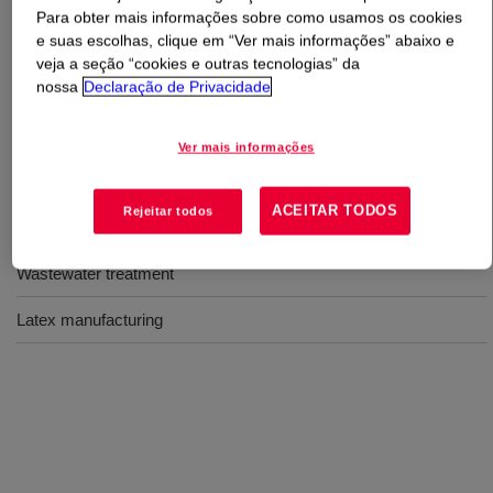
Para obter mais informações sobre como usamos os cookies
e suas escolhas, clique em “Ver mais informações” abaixo e
O que é
DOWSIL™ SM 5512 Emulsion
?
veja a seção “cookies e outras tecnologias” da
nossa
Declaração de Privacidade
Silicone antifoam emulsion for various applications.
Ver mais informações
Usos
ACEITAR TODOS
Rejeitar todos
General purpose antifoam
Wastewater treatment
Latex manufacturing