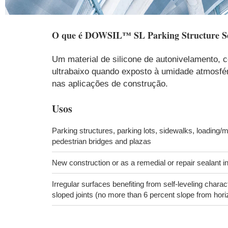
O que é
DOWSIL™ SL Parking Structure Se
Um material de silicone de autonivelamento, 
ultrabaixo quando exposto à umidade atmosfér
nas aplicações de construção.
Usos
Parking structures, parking lots, sidewalks, loading/m
pedestrian bridges and plazas
New construction or as a remedial or repair sealant in
Irregular surfaces benefiting from self-leveling characte
sloped joints (no more than 6 percent slope from hori