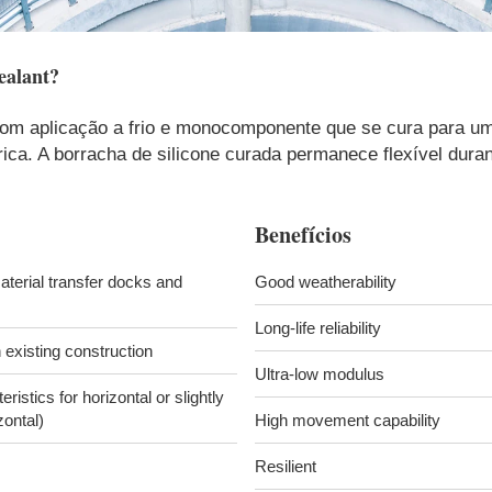
alant
?
com aplicação a frio e monocomponente que se cura para um
ica. A borracha de silicone curada permanece flexível dur
Benefícios
aterial transfer docks and
Good weatherability
Long-life reliability
 existing construction
Ultra-low modulus
ristics for horizontal or slightly
zontal)
High movement capability
Resilient