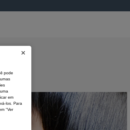
cê pode
lgumas
ies
r uma
licar em
ivá-los. Para
em “Ver