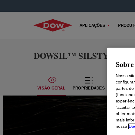
APLICAÇÕES
PRODUT
DOWSIL™ SILSTYLE 401
Sobre 
Nosso sit
configura
VISÃO GERAL
PROPRIEDADES
CONTEÚDO
partes do
(funciona
experiênc
“aceitar t
obter mai
mais info
nossa
Dec