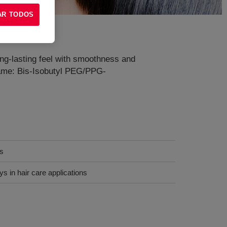
AR TODOS
long-lasting feel with smoothness and
Name: Bis-Isobutyl PEG/PPG-
s
 in hair care applications