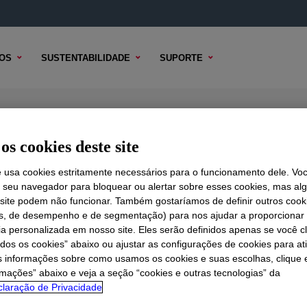
OS
SUSTENTABILIDADE
SUPORTE
os cookies deste site
e usa cookies estritamente necessários para o funcionamento dele. Vo
r seu navegador para bloquear ou alertar sobre esses cookies, mas a
 TÉCNICO
 site podem não funcionar. Também gostaríamos de definir outros cook
OPÇÕES DE AMOSTRA
OPÇÕES DE COMPRA
is, de desempenho e de segmentação) para nos ajudar a proporciona
ia personalizada em nosso site. Eles serão definidos apenas se você c
odos os cookies” abaixo ou ajustar as configurações de cookies para at
s informações sobre como usamos os cookies e suas escolhas, clique 
rmações” abaixo e veja a seção “cookies e outras tecnologias” da
laração de Privacidade