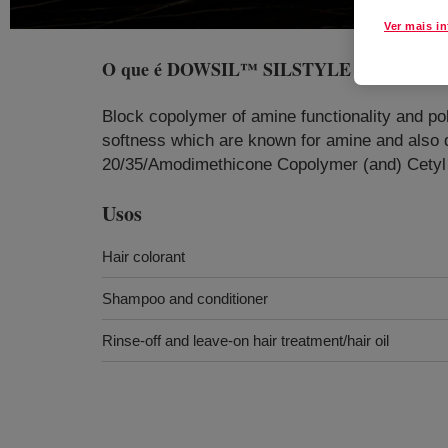
Ver mais i
O que é
DOWSIL™ SILSTYLE 401
?
Block copolymer of amine functionality and poly
softness which are known for amine and also
20/35/Amodimethicone Copolymer (and) Cetyl 
Usos
Hair colorant
Shampoo and conditioner
Rinse-off and leave-on hair treatment/hair oil