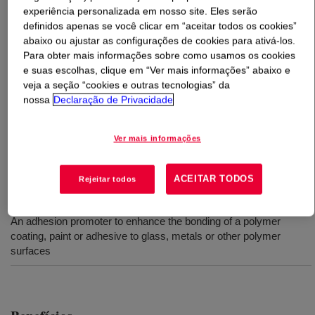
experiência personalizada em nosso site. Eles serão
definidos apenas se você clicar em “aceitar todos os cookies”
O que é
DOWSIL™ SH 6040 Silane
?
abaixo ou ajustar as configurações de cookies para ativá-los.
Para obter mais informações sobre como usamos os cookies
Glycidoxypropyltrimethoxysilane. Coupling agent to
e suas escolhas, clique em “Ver mais informações” abaixo e
improve adhesion of organic resins to inorganic surfaces
veja a seção “cookies e outras tecnologias” da
nossa
Declaração de Privacidade
Usos
Ver mais informações
A treatment on glass fiber for use in reinforced plastics
ACEITAR TODOS
Rejeitar todos
A treatment on mineral surfaces for use in mineral filled plastics
An adhesion promoter to enhance the bonding of a polymer
coating, paint or adhesive to glass, metals or other polymer
surfaces