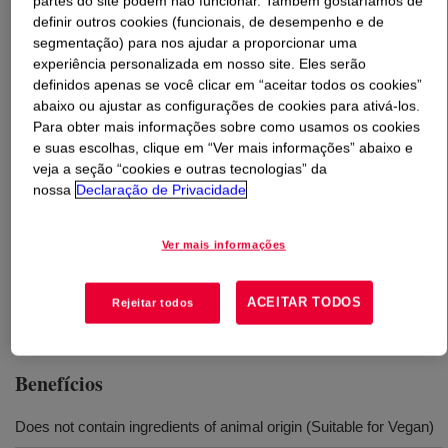
partes do site podem não funcionar. Também gostaríamos de
definir outros cookies (funcionais, de desempenho e de
O que é
DOWSIL™ SH 200 C Fluid 2 cSt
?
segmentação) para nos ajudar a proporcionar uma
experiência personalizada em nosso site. Eles serão
definidos apenas se você clicar em “aceitar todos os cookies”
INCI Name: Dimethicone
abaixo ou ajustar as configurações de cookies para ativá-los.
Para obter mais informações sobre como usamos os cookies
e suas escolhas, clique em “Ver mais informações” abaixo e
Usos
veja a seção “cookies e outras tecnologias” da
nossa
Declaração de Privacidade
Personal care products such as hair sprays, cleansing creams,
skin creams, lotions,
Ver mais informações
bath oils, suntan products, antiperspirants and deodorants and
nail polishes
ACEITAR TODOS
Rejeitar todos
Benefícios
Does not contain ingredients of animal origin (Suitable for Vegan)