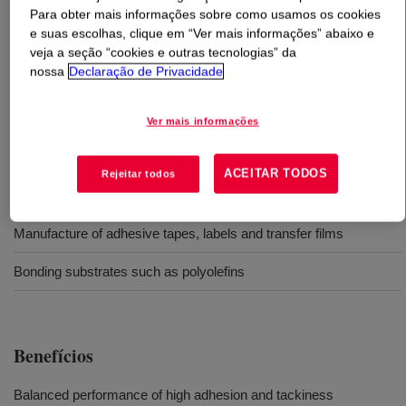
Para obter mais informações sobre como usamos os cookies
e suas escolhas, clique em “Ver mais informações” abaixo e
O que é
DOWSIL™ SD 4580 PSA Silicone Adhesive
?
veja a seção “cookies e outras tecnologias” da
nossa
Declaração de Privacidade
Silicone pressure sensitive adhesive (PSA). Flexible to
blend with DOWSIL™ 4584, DOWSIL™ 4585 and
Ver mais informações
DOWSIL™ 4587L to control adhesion.
ACEITAR TODOS
Rejeitar todos
Usos
Manufacture of adhesive tapes, labels and transfer films
Bonding substrates such as polyolefins
Benefícios
Balanced performance of high adhesion and tackiness