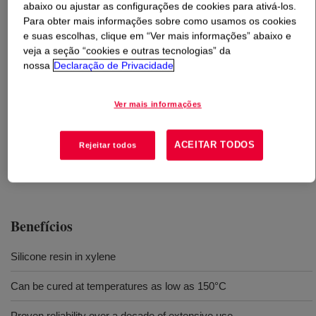
abaixo ou ajustar as configurações de cookies para ativá-los.
Para obter mais informações sobre como usamos os cookies
O que é
DOWSIL™ RSN-0996 Resin
?
e suas escolhas, clique em “Ver mais informações” abaixo e
veja a seção “cookies e outras tecnologias” da
nossa
Declaração de Privacidade
General purpose impregnating varnish.
Ver mais informações
Usos
ACEITAR TODOS
General purpose impregnating varnish for motors, coils and
Rejeitar todos
transformers
Benefícios
Silicone resin in xylene
Can be cured at temperatures as low as 150°C
Proven reliability over a decade of extensive use