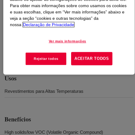
Para obter mais informações sobre como usamos os cookies
e suas escolhas, clique em “Ver mais informações” abaixo e
O que é
DOWSIL™ RSN-0431 HS Resin
?
veja a seção “cookies e outras tecnologias” da
nossa
Declaração de Privacidade
Versão de sólidos elevados da DOWSIL™ 840 Resin.
Resina de dureza média para pinturas de manutenção,
Ver mais informações
esmaltes coloridos e acabamentos decorativos. Melhora
a resistência ao calor e a intempéries das resinas
orgânicas.
ACEITAR TODOS
Rejeitar todos
Usos
Revestimentos para Altas Temperaturas
Benefícios
High solids/low VOC (Volatile Organic Compound)