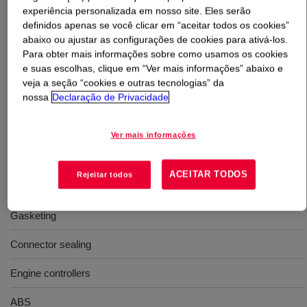
experiência personalizada em nosso site. Eles serão
definidos apenas se você clicar em “aceitar todos os cookies”
O que é
DOWSIL™ Q3-6611 Adhesive
?
abaixo ou ajustar as configurações de cookies para ativá-los.
Para obter mais informações sobre como usamos os cookies
Monocomponente, preto ou cinza, cura térmica, fluidez
e suas escolhas, clique em “Ver mais informações” abaixo e
moderada, resistente, autoescorvante.
veja a seção “cookies e outras tecnologias” da
nossa
Declaração de Privacidade
Usos
Ver mais informações
Sealing lids and housings
ACEITAR TODOS
Rejeitar todos
Attaching baseplates
Gasketing
Connector sealing
Engine controllers
ABS