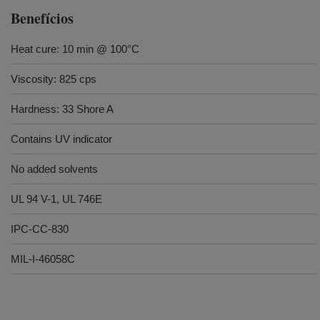
Benefícios
Heat cure: 10 min @ 100°C
Viscosity: 825 cps
Hardness: 33 Shore A
Contains UV indicator
No added solvents
UL 94 V-1, UL 746E
IPC-CC-830
MIL-I-46058C