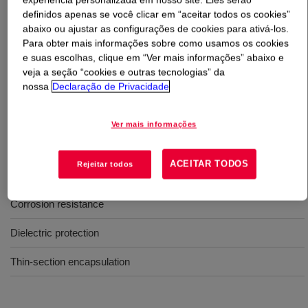
definidos apenas se você clicar em “aceitar todos os cookies”
abaixo ou ajustar as configurações de cookies para ativá-los.
O que é
DOWSIL™ Q1-4010 Conformal Coating
?
Para obter mais informações sobre como usamos os cookies
e suas escolhas, clique em “Ver mais informações” abaixo e
Monocomponente, claro, cura térmica, resistência
veja a seção “cookies e outras tecnologias” da
moderada, especificação de UL e Mil, contém indicador
nossa
Declaração de Privacidade
de UV.
Ver mais informações
Usos
ACEITAR TODOS
Rejeitar todos
Environmental protection
Corrosion resistance
Dielectric protection
Thin-section encapsulation