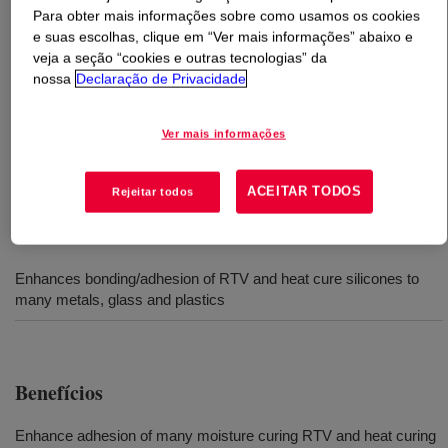
Para obter mais informações sobre como usamos os cookies
e suas escolhas, clique em “Ver mais informações” abaixo e
O que é
DOWSIL™ PR-4040 Prime Coat
?
veja a seção “cookies e outras tecnologias” da
nossa
Declaração de Privacidade
One-part, transparent, liquid primer in Heptane solvent
for use with a wide range of substrates; glass, metals,
Ver mais informações
and plastics. Enhances Adhesion of many moisture
curing RTVs and heat curing silicones.
ACEITAR TODOS
Rejeitar todos
Usos
Enhances bonding/adhesion of RTV and heat cure silicones to
many metals, glass and plastics
Benefícios
Enhance adhesion of many moisture curing RTV and heat curing