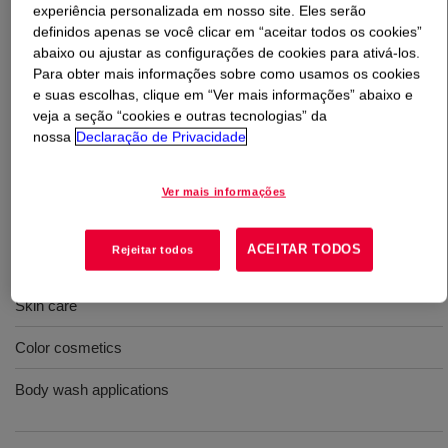
experiência personalizada em nosso site. Eles serão
definidos apenas se você clicar em “aceitar todos os cookies”
O que é
DOWSIL™ PF-9510 Elastomer Suspension
?
abaixo ou ajustar as configurações de cookies para ativá-los.
Para obter mais informações sobre como usamos os cookies
e suas escolhas, clique em “Ver mais informações” abaixo e
A Silicone Elastomer Suspension that facilitates the
veja a seção “cookies e outras tecnologias” da
incorporation of an elastomeric silicone powder into
nossa
Declaração de Privacidade
water-based cosmetic products. INCI Name:
Dimethicone/Vinyl Dimethicone Crosspolymer (and) C12-
14 Pareth-12
Ver mais informações
ACEITAR TODOS
Rejeitar todos
Usos
Skin care
Color cosmetics
Body wash applications