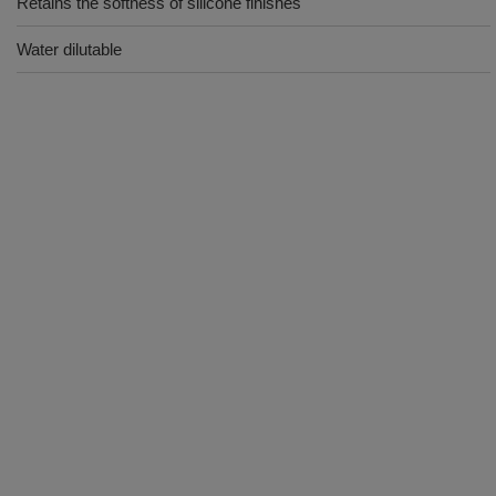
Retains the softness of silicone finishes
Water dilutable