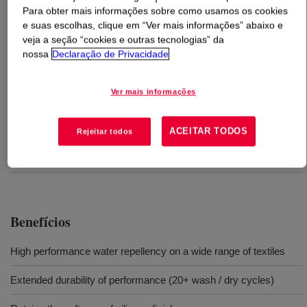
Para obter mais informações sobre como usamos os cookies
e suas escolhas, clique em “Ver mais informações” abaixo e
O que é
DOWSIL™ IE-8749LS Emulsion
?
veja a seção “cookies e outras tecnologias” da
nossa
Declaração de Privacidade
Aqueous emulsion of polydimethylsiloxane and MQ
silicone resin.
Ver mais informações
Usos
ACEITAR TODOS
Rejeitar todos
Durable water repellent finishes on textiles
Benefícios
High performance water repellency on a wide range of textiles
Extended durability of performance (20+ wash / dry cycles)