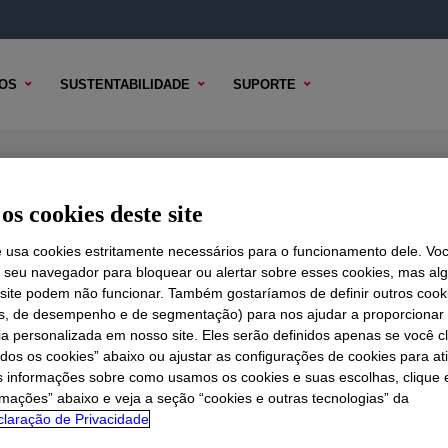
OS
SUSTENTABILIDADE
SUPORTE
epellent
os cookies deste site
e usa cookies estritamente necessários para o funcionamento dele. Vo
r seu navegador para bloquear ou alertar sobre esses cookies, mas a
 TÉCNICO
 site podem não funcionar. Também gostaríamos de definir outros cook
OPÇÕES DE AMOSTRA
OPÇÕES DE COMPRA
is, de desempenho e de segmentação) para nos ajudar a proporciona
ia personalizada em nosso site. Eles serão definidos apenas se você c
odos os cookies” abaixo ou ajustar as configurações de cookies para at
s informações sobre como usamos os cookies e suas escolhas, clique 
rmações” abaixo e veja a seção “cookies e outras tecnologias” da
laração de Privacidade