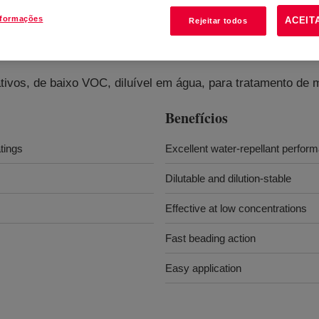
nformações
ACEIT
Rejeitar todos
t
?
tivos, de baixo VOC, diluível em água, para tratamento de 
Benefícios
tings
Excellent water-repellant perfor
Dilutable and dilution-stable
Effective at low concentrations
Fast beading action
Easy application