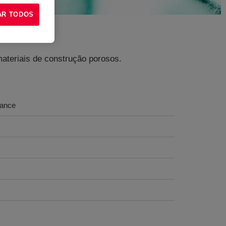
AR TODOS
materiais de construção porosos.
mance