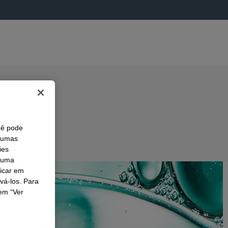
cê pode
lgumas
ies
r uma
licar em
ivá-los. Para
em “Ver