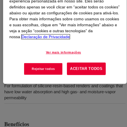
experiência personalizada em nosso site. Eles serão
definidos apenas se você clicar em “aceitar todos os cookies”
O que é
DOWSIL™ IE-2404 Emulsion
?
abaixo ou ajustar as configurações de cookies para ativá-los.
Para obter mais informações sobre como usamos os cookies
e suas escolhas, clique em “Ver mais informações” abaixo e
Utilizado como aglutinante em formulações de
veja a seção “cookies e outras tecnologias” da
revestimento e reboco à base de silicone para oferecer
nossa
Declaração de Privacidade
alta permeabilidade de umidade e vapor, boa repelência
à água e alta resistência a UV quando formulado
Ver mais informações
adequadamente.
ACEITAR TODOS
Rejeitar todos
Usos
For formulation of silicone-resin-based renders and coatings that
have low water absorption and high gas- and moisture-vapor
permeability
Benefícios