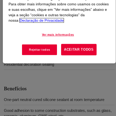
Para obter mais informações sobre como usamos os cookies
e suas escolhas, clique em “Ver mais informações” abaixo e
O que é
DOWSIL™ HAOSHI Sealant
?
veja a seção “cookies e outras tecnologias” da
nossa
Declaração de Privacidade
Selante de cura neutra, monocomponente
Ver mais informações
Usos
ACEITAR TODOS
Rejeitar todos
Window and door sealing
Residential decoration sealing
Benefícios
One-part neutral cured silicone sealant at room temperature
Good adhesion to some construction substrates, such as glass,
ceramic, aluminum, GMS steel, etc