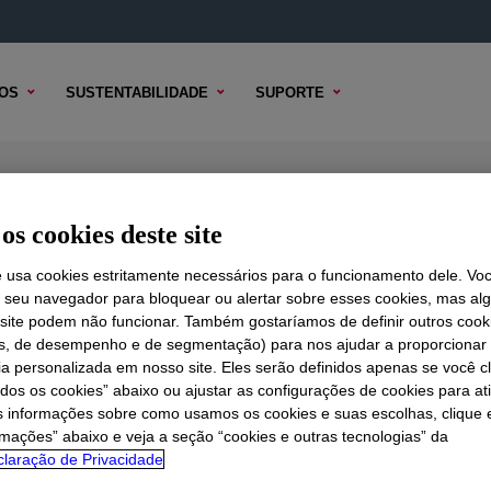
OS
SUSTENTABILIDADE
SUPORTE
os cookies deste site
e usa cookies estritamente necessários para o funcionamento dele. Vo
r seu navegador para bloquear ou alertar sobre esses cookies, mas a
 TÉCNICO
 site podem não funcionar. Também gostaríamos de definir outros cook
OPÇÕES DE AMOSTRA
OPÇÕES DE COMPRA
is, de desempenho e de segmentação) para nos ajudar a proporciona
ia personalizada em nosso site. Eles serão definidos apenas se você c
odos os cookies” abaixo ou ajustar as configurações de cookies para at
s informações sobre como usamos os cookies e suas escolhas, clique 
rmações” abaixo e veja a seção “cookies e outras tecnologias” da
laração de Privacidade