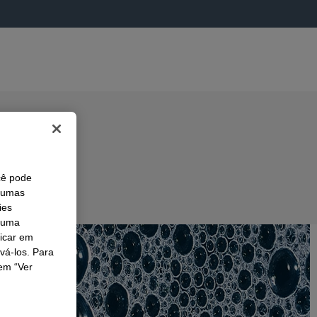
cê pode
lgumas
ies
r uma
licar em
ivá-los. Para
em “Ver