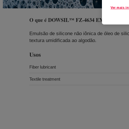
Ver mais i
O que é
DOWSIL™ FZ-4634 EX
?
Emulsão de silicone não iônica de óleo de sil
textura umidificada ao algodão.
Usos
Fiber lubricant
Textile treatment