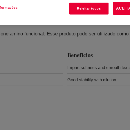
nformações
ACEIT
Rejeitar todos
icone amino funcional. Esse produto pode ser utilizado como 
Benefícios
Impart softness and smooth text
Good stability with dilution