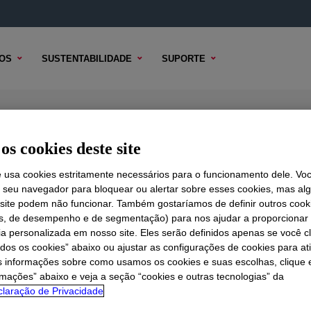
OS
SUSTENTABILIDADE
SUPORTE
13A
os cookies deste site
e usa cookies estritamente necessários para o funcionamento dele. Vo
r seu navegador para bloquear ou alertar sobre esses cookies, mas a
 TÉCNICO
 site podem não funcionar. Também gostaríamos de definir outros cook
OPÇÕES DE AMOSTRA
OPÇÕES DE COMPRA
is, de desempenho e de segmentação) para nos ajudar a proporciona
ia personalizada em nosso site. Eles serão definidos apenas se você c
odos os cookies” abaixo ou ajustar as configurações de cookies para at
s informações sobre como usamos os cookies e suas escolhas, clique 
rmações” abaixo e veja a seção “cookies e outras tecnologias” da
laração de Privacidade