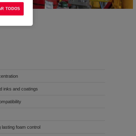
AR TODOS
entration
ed inks and coatings
mpatibility
 lasting foam control