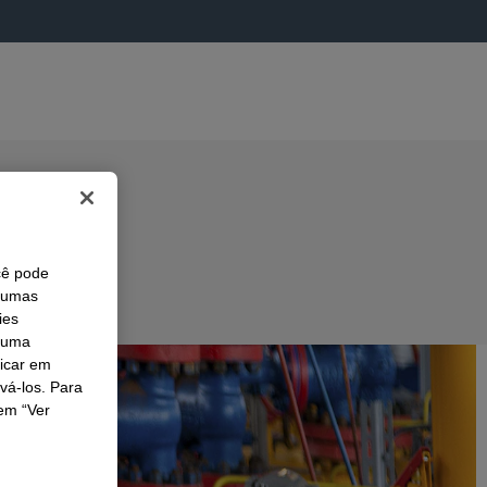
cê pode
lgumas
ies
r uma
licar em
ivá-los. Para
em “Ver