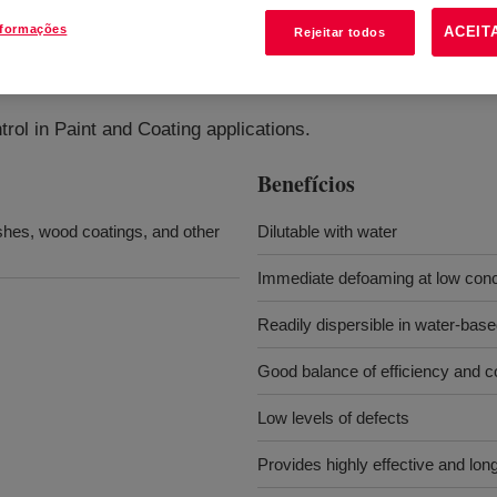
nformações
ACEIT
Rejeitar todos
ol in Paint and Coating applications.
Benefícios
ishes, wood coatings, and other
Dilutable with water
Immediate defoaming at low conc
Readily dispersible in water-bas
Good balance of efficiency and co
Low levels of defects
Provides highly effective and long