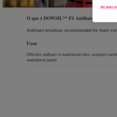
Ver mais i
O que é
DOWSIL™ FS Antifoam 013A
?
Antifoam emulsion recommended for foam contr
Usos
Effective antifoam in waterborne inks, overprint varn
waterborne paints