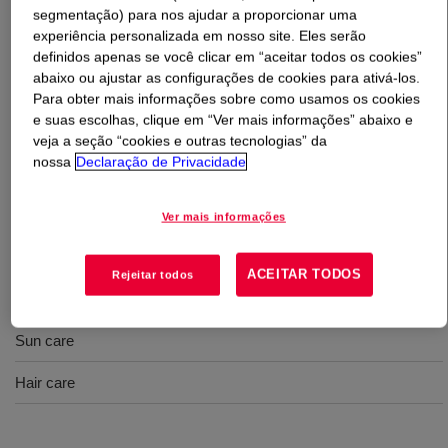
segmentação) para nos ajudar a proporcionar uma
experiência personalizada em nosso site. Eles serão
O que é
DOWSIL™ FA 4002 ID Silicone Acrylate
?
definidos apenas se você clicar em “aceitar todos os cookies”
abaixo ou ajustar as configurações de cookies para ativá-los.
Uma mistura de copolímero de acrilatos /
Para obter mais informações sobre como usamos os cookies
politrimetilsiloximetacrilato em isodecano. INCI Name:
e suas escolhas, clique em “Ver mais informações” abaixo e
veja a seção “cookies e outras tecnologias” da
Isododecane (and) Acrylates /
nossa
Declaração de Privacidade
Polytrimethylsiloxymethacrylate Copolymer
Ver mais informações
Usos
ACEITAR TODOS
Rejeitar todos
Cosméticos coloridos
Sun care
Hair care