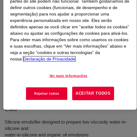
partes do site podem não funcionar. Também gostaríamos de
definir outros cookies (funcionais, de desempenho e de
O que é
DOWSIL™ ES-5612 Formulation Aid
?
segmentação) para nos ajudar a proporcionar uma
experiência personalizada em nosso site. Eles serão
definidos apenas se você clicar em “aceitar todos os cookies”
A principal função desse produto é produzir emulsões de
abaixo ou ajustar as configurações de cookies para ativá-los.
W/Si e W/Si+O com texturas que variam de loções a
Para obter mais informações sobre como usamos os cookies
cremes, deixando uma sensação leve e não oleosa na
e suas escolhas, clique em “Ver mais informações” abaixo e
pele. É um surfactante de silicone etoxilado de baixo
veja a seção “cookies e outras tecnologias” da
peso molecular. É um material não diluído e permite um
nossa
Declaração de Privacidade
nível de adição de apenas 2%. Esse nível de adição
precisa ser aumentado para até 6% ao trabalhar a
Ver mais informações
proporções de W/óleo de silicone menores. Nome INCI:
dimeticona PEG-10
ACEITAR TODOS
Rejeitar todos
Usos
Silicone emulsifier designed to prepare low viscosity water-in-
silicone and
water-in-silicone and organic oil emulsions