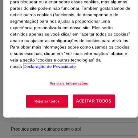
para bloquear ou alertar sobre esses cookies, mas algumas
partes do site podem não funcionar. Também gostaríamos de
O que é
DOWSIL™ ES-5373 Formulation Aid
?
definir outros cookies (funcionais, de desempenho e de
segmentação) para nos ajudar a proporcionar uma
experiência personalizada em nosso site. Eles serão
Emulsificante direcionado para aplicações de baixa
definidos apenas se você clicar em “aceitar todos os cookies”
viscosidade. INCI Name: PEG-12 Dimethicone
abaixo ou ajustar as configurações de cookies para ativá-los.
Para obter mais informações sobre como usamos os cookies
e suas escolhas, clique em “Ver mais informações” abaixo e
veja a seção “cookies e outras tecnologias” da
Usos
nossa
Declaração de Privacidade
Emulsificante de silicone projetado para a preparação de
emulsões óleo em água (O / A) e silicone mais óleos em água (Si
Ver mais informações
+ O / A)
ACEITAR TODOS
Rejeitar todos
Pode ser usado em uma ampla gama de aplicações de cuidados
com a pele, tais como
Loção facial de baixa viscosidade
Produtos para o cuidado com o sol