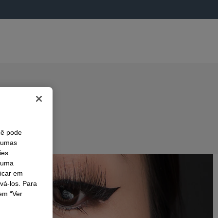
cê pode
lgumas
ies
r uma
licar em
ivá-los. Para
em “Ver