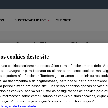
OS
SUSTENTABILIDADE
SUPORTE
one Organic Elastomer Blend
os cookies deste site
e usa cookies estritamente necessários para o funcionamento dele. Vo
r seu navegador para bloquear ou alertar sobre esses cookies, mas a
 TÉCNICO
OPÇÕES DE AMOSTRA
OPÇÕES DE COMPRA
 site podem não funcionar. Também gostaríamos de definir outros cook
is, de desempenho e de segmentação) para nos ajudar a proporciona
ia personalizada em nosso site. Eles serão definidos apenas se você c
odos os cookies” abaixo ou ajustar as configurações de cookies para at
s informações sobre como usamos os cookies e suas escolhas, clique 
rmações” abaixo e veja a seção “cookies e outras tecnologias” da
laração de Privacidade