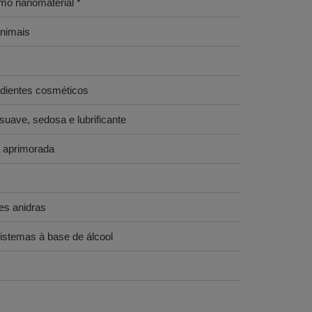
omo nanomaterial *
nimais
edientes cosméticos
uave, sedosa e lubrificante
a aprimorada
es anidras
istemas à base de álcool