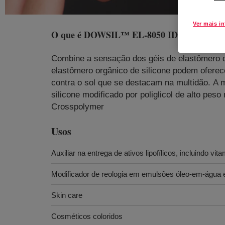
Ver mais i
O que é
DOWSIL™ EL-8050 ID Silicone Org
Combine a sensação dos géis de elastômero d
elastômero orgânico de silicone podem oferec
contra o sol que se destacam na multidão. A
silicone modificado por poliglicol de alto p
Crosspolymer
Usos
Auxiliar na entrega de ativos lipofílicos, incluindo vita
Modificador de reologia em emulsões óleo-em-água e
Skin care
Cosméticos coloridos