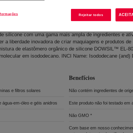
nformações
ACEIT
Rejeitar todos
anic Elastomer Blend
?
e silicone com uma gama mais ampla de ingredientes e ati
er a liberdade inovadora de criar maquiagens e produtos de
 mistura de elastômero orgânico de silicone DOWSIL™ EL-8
eso molecular em isododecano. INCI Name: Isododecane (and)
Benefícios
minas e filtros solares
Não contém ingredientes de ori
 água-em-óleo e géis anidros
Este produto não foi testado e
Não GMO *
Com base em nosso conheciment