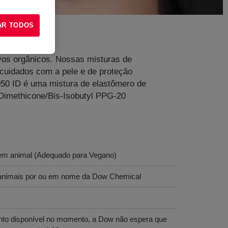
AR TODOS
vos orgânicos. Nossas misturas de
 cuidados com a pele e de proteção
050 ID é uma mistura de elastômero de
 Dimethicone/Bis-Isobutyl PPG-20
gem animal (Adequado para Vegano)
m animais por ou em nome da Dow Chemical
o disponível no momento, a Dow não espera que