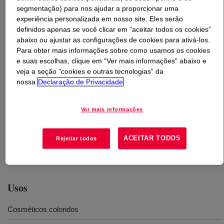
segmentação) para nos ajudar a proporcionar uma
experiência personalizada em nosso site. Eles serão
O que é
DOWSIL™ EL-8048 ID Silicone Organic
definidos apenas se você clicar em “aceitar todos os cookies”
Blend
?
abaixo ou ajustar as configurações de cookies para ativá-los.
Para obter mais informações sobre como usamos os cookies
Mistura de elastômero orgânico de silicone compatível
e suas escolhas, clique em “Ver mais informações” abaixo e
com uma ampla gama de ingredientes de cuidados
veja a seção “cookies e outras tecnologias” da
nossa
Declaração de Privacidade
pessoais, oferecendo benefícios multifuncionais para
atender às últimas tendências de consumo em
cosméticos coloridos e cuidados com a pele facial. O
Ver mais informações
produto é uma mistura de elastômero de silicone de alto
peso molecular em isododecano. INCI Name:
ACEITAR TODOS
Rejeitar todos
Isododecane (and) Dimethicone Crosspolymer
Usos
Cosméticos coloridos