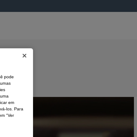
cê pode
lgumas
ies
r uma
licar em
ivá-los. Para
em “Ver