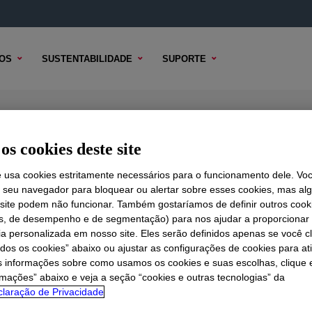
OS
SUSTENTABILIDADE
SUPORTE
herproofing Sealant
os cookies deste site
e usa cookies estritamente necessários para o funcionamento dele. Vo
r seu navegador para bloquear ou alertar sobre esses cookies, mas a
 TÉCNICO
 site podem não funcionar. Também gostaríamos de definir outros cook
OPÇÕES DE AMOSTRA
OPÇÕES DE COMPRA
is, de desempenho e de segmentação) para nos ajudar a proporciona
ia personalizada em nosso site. Eles serão definidos apenas se você c
odos os cookies” abaixo ou ajustar as configurações de cookies para at
s informações sobre como usamos os cookies e suas escolhas, clique 
rmações” abaixo e veja a seção “cookies e outras tecnologias” da
laração de Privacidade