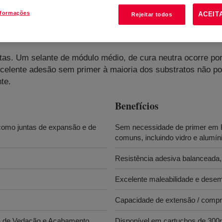
nformações
ACEIT
Rejeitar todos
fing Sealant
?
ntas. Um selante de módulo médio, de cura neutra ocorre 
 excelente adesão sem primer à maioria dos substratos não 
te.
Benefícios
como juntas de expansão e de
Sem necessidade de primer em E
comuns, incluindo vidro e alumín
Resistência adesiva balanceada,
Excelente maleabilidade e dese
Capacidade de extensão / compre
ema de Vedação e Acabamento
Disponível em cartuchos de 300