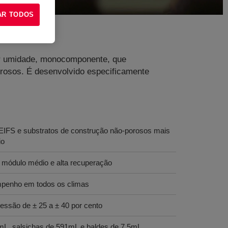
AR TODOS
por umidade, monocomponente, que
porosos. É desenvolvido especificamente
IFS e substratos de construção não-porosos mais
io
 módulo médio e alta recuperação
mpenho em todos os climas
ssão de ± 25 a ± 40 por cento
mL, salsichas de 591mL e baldes de 7.5mL