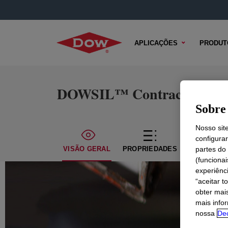
APLICAÇÕES
PRODUT
DOWSIL™ Contractors Weat
Sobre 
Nosso sit
configura
VISÃO GERAL
PROPRIEDADES
CONTEÚDO
partes do
(funciona
experiênc
“aceitar t
obter mai
mais info
nossa
Dec