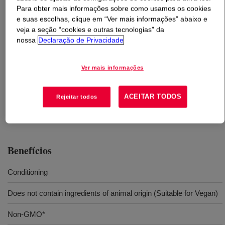
Para obter mais informações sobre como usamos os cookies
e suas escolhas, clique em “Ver mais informações” abaixo e
O que é
DOWSIL™ CF 2433
?
veja a seção “cookies e outras tecnologias” da
nossa
Declaração de Privacidade
A dimethyl silicone emulsion for hair care.
Ver mais informações
Usos
ACEITAR TODOS
Rejeitar todos
Hair
Benefícios
Conditioning
Does not contain ingredients of animal origin (Suitable for Vegan)
Non-GMO*