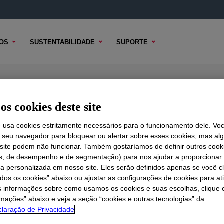
OS
SUSTENTABILIDADE
SUPORTE
Blend
os cookies deste site
e usa cookies estritamente necessários para o funcionamento dele. Vo
r seu navegador para bloquear ou alertar sobre esses cookies, mas a
 TÉCNICO
 site podem não funcionar. Também gostaríamos de definir outros cook
OPÇÕES DE AMOSTRA
OPÇÕES DE COMPRA
is, de desempenho e de segmentação) para nos ajudar a proporciona
ia personalizada em nosso site. Eles serão definidos apenas se você c
odos os cookies” abaixo ou ajustar as configurações de cookies para at
s informações sobre como usamos os cookies e suas escolhas, clique 
rmações” abaixo e veja a seção “cookies e outras tecnologias” da
laração de Privacidade