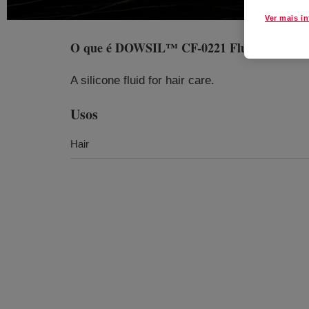
Ver mais i
O que é
DOWSIL™ CF-0221 Fluid Blend
?
A silicone fluid for hair care.
Usos
Hair