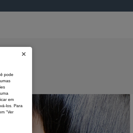
cê pode
lgumas
ies
r uma
licar em
ivá-los. Para
em “Ver