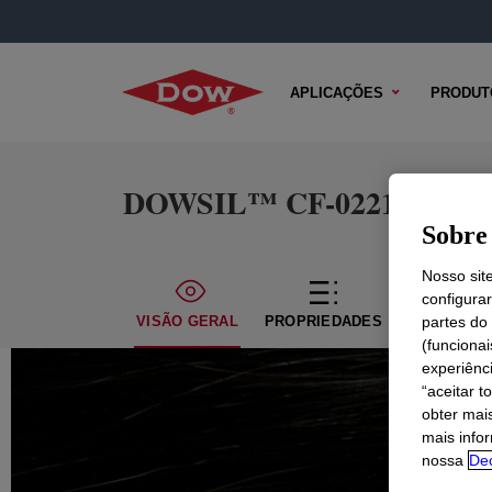
APLICAÇÕES
PRODUT
DOWSIL™ CF-0221 Fluid 
Sobre 
Nosso sit
configura
VISÃO GERAL
PROPRIEDADES
CONTEÚDO
partes do
(funciona
experiênc
“aceitar t
obter mai
mais info
nossa
Dec