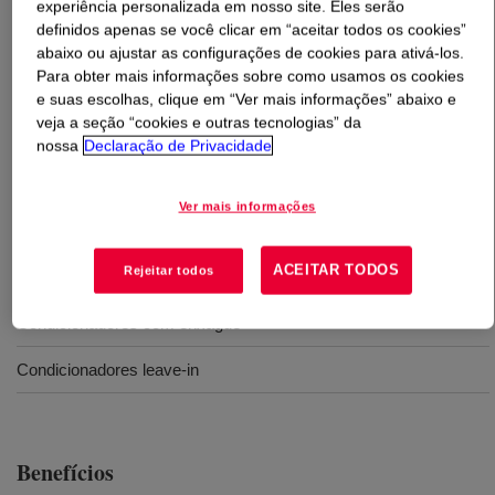
experiência personalizada em nosso site. Eles serão
definidos apenas se você clicar em “aceitar todos os cookies”
O que é
DOWSIL™ CE-1870 POE Emulsion
?
abaixo ou ajustar as configurações de cookies para ativá-los.
Para obter mais informações sobre como usamos os cookies
e suas escolhas, clique em “Ver mais informações” abaixo e
Emulsão de dimetil silicone para cuidados com os
veja a seção “cookies e outras tecnologias” da
cabelos.
nossa
Declaração de Privacidade
Ver mais informações
Usos
ACEITAR TODOS
Rejeitar todos
Shampoos de condicionamento transparentes
Condicionadores com enxague
Condicionadores leave-in
Benefícios