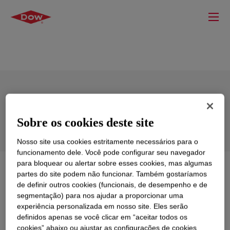
DOWSIL™ AS 7096N Sealant
Sobre os cookies deste site
Nosso site usa cookies estritamente necessários para o
funcionamento dele. Você pode configurar seu navegador
para bloquear ou alertar sobre esses cookies, mas algumas
O que é
DOWSIL™ AS 7096N Sealant
?
partes do site podem não funcionar. Também gostaríamos
de definir outros cookies (funcionais, de desempenho e de
segmentação) para nos ajudar a proporcionar uma
Translucent neutral cure silicone adhesive/sealant with
experiência personalizada em nosso site. Eles serão
high modulus when movement is needed. Used where
definidos apenas se você clicar em “aceitar todos os
translucent and non-corrosive cure is required.
cookies” abaixo ou ajustar as configurações de cookies