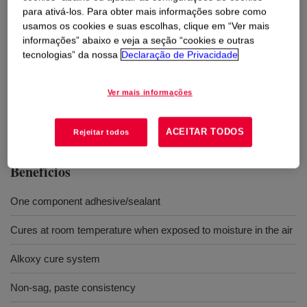
para ativá-los. Para obter mais informações sobre como
usamos os cookies e suas escolhas, clique em “Ver mais
Usos
informações” abaixo e veja a seção “cookies e outras
tecnologias” da nossa
Declaração de Privacidade
Sealing and bonding applications where translucent and non-
corrosive cure is required
Ver mais informações
Low modulus formulation for high movement capability
ACEITAR TODOS
Rejeitar todos
Benefícios
One component adhesive/sealant
Cures at room temperature when exposed to moisture in the air
Alkoxy cure system
Non-sag, paste consistency