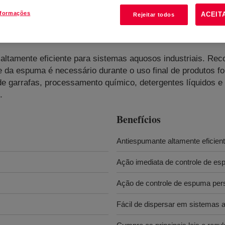
nformações
ACEIT
Rejeitar todos
lsion
?
 altamente eficiente para sistemas aquosos industriais. 
 da espuma é necessário durante o uso final de produtos 
e garrafas, processamento químico, detergentes líquidos 
.
Benefícios
Antiespumante altamente eficien
Ação imediata de controle de e
Ação de controle de espuma pers
Fácil de dispersar em sistemas