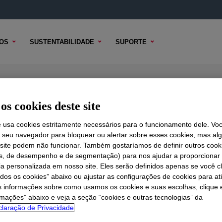
OS
SUSTENTABILIDADE
SUPORTE
oam Emulsion
os cookies deste site
e usa cookies estritamente necessários para o funcionamento dele. Vo
r seu navegador para bloquear ou alertar sobre esses cookies, mas a
 TÉCNICO
 site podem não funcionar. Também gostaríamos de definir outros cook
OPÇÕES DE AMOSTRA
OPÇÕES DE COMPRA
is, de desempenho e de segmentação) para nos ajudar a proporciona
ia personalizada em nosso site. Eles serão definidos apenas se você c
odos os cookies” abaixo ou ajustar as configurações de cookies para at
s informações sobre como usamos os cookies e suas escolhas, clique 
rmações” abaixo e veja a seção “cookies e outras tecnologias” da
laração de Privacidade