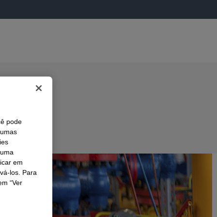
cê pode
lgumas
ies
r uma
licar em
ivá-los. Para
em “Ver