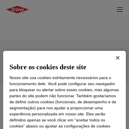
DOWSIL™ 93-006-1 RF Sealant & Kit
Sobre os cookies deste site
Nosso site usa cookies estritamente necessários para o
funcionamento dele. Você pode configurar seu navegador
para bloquear ou alertar sobre esses cookies, mas algumas
O que é
DOWSIL™ 93-006-1 RF Sealant & Kit
?
partes do site podem não funcionar. Também gostaríamos
de definir outros cookies (funcionais, de desempenho e de
segmentação) para nos ajudar a proporcionar uma
Two-part, gray, room temperature cure, high viscosity,
experiência personalizada em nosso site. Eles serão
non-slump, high performance silicone elastomer.
definidos apenas se você clicar em “aceitar todos os
Adheres well to primed surfaces such as glass, cured
cookies” abaixo ou ajustar as configurações de cookies