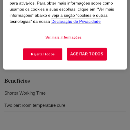
silicone rubber, cork, phenolic, polyester and most
para ativá-los. Para obter mais informações sobre como
metals. Working time at 25°C is 1 hour.
usamos os cookies e suas escolhas, clique em “Ver mais
informações” abaixo e veja a seção “cookies e outras
tecnologias” da nossa
Declaração de Privacidade
Usos
Ver mais informações
Adheres well to primed surfaces, typically glass, cured silicone
rubber, cork, phenolic, polyester, epoxy, silicone resin laminates
and most metals
ACEITAR TODOS
Rejeitar todos
Benefícios
Shorter Working Time
Two part room temperature cure