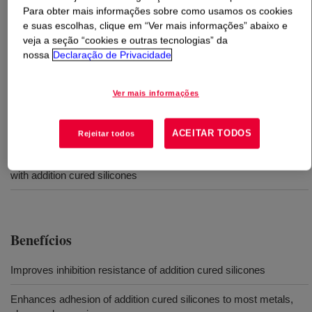
Para obter mais informações sobre como usamos os cookies
e suas escolhas, clique em “Ver mais informações” abaixo e
O que é
DOWSIL™ 92-023 Primer
?
veja a seção “cookies e outras tecnologias” da
nossa
Declaração de Privacidade
Primer claro dispersado em heptano que aumenta a
aderência
Ver mais informações
Usos
ACEITAR TODOS
Rejeitar todos
Adhesion enhancing, clear primer dispersed in heptane for use
with addition cured silicones
Benefícios
Improves inhibition resistance of addition cured silicones
Enhances adhesion of addition cured silicones to most metals,