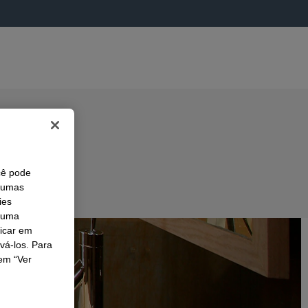
cê pode
lgumas
ies
r uma
licar em
ivá-los. Para
em “Ver