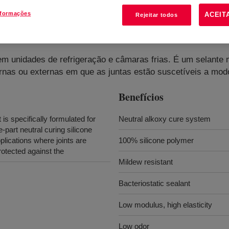
nformações
ACEIT
Rejeitar todos
m Silicone
?
em unidades de refrigeração e câmaras frias. É um selante
rnas ou externas em que as juntas estão suscetíveis a mod
Benefícios
 specifically formulated for
Neutral alkoxy cure system
-part neutral curing silicone
applications where joints are
100% silicone polymer
rotected against the
Mildew resistant
Bacteriostatic sealant
Low modulus, high elasticity
Low odor