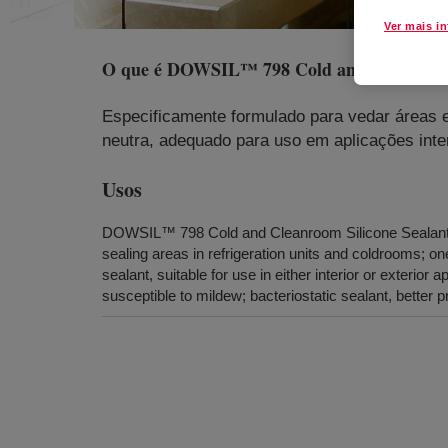
Ver mais i
O que é
DOWSIL™ 798 Cold and Clean Roo
Especificamente formulado para vedar áreas 
neutra, adequado para uso em aplicações inte
Usos
DOWSIL™ 798 Cold and Cleanroom Silicone Sealant is
sealing areas in refrigeration units and coldrooms; one
sealant, suitable for use in either interior or exterior 
susceptible to mildew; bacteriostatic sealant, better p