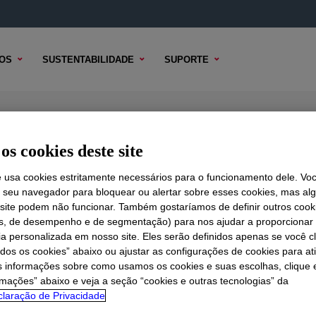
OS
SUSTENTABILIDADE
SUPORTE
ean Room Silicone
os cookies deste site
e usa cookies estritamente necessários para o funcionamento dele. Vo
r seu navegador para bloquear ou alertar sobre esses cookies, mas a
 TÉCNICO
 site podem não funcionar. Também gostaríamos de definir outros cook
OPÇÕES DE AMOSTRA
OPÇÕES DE COMPRA
is, de desempenho e de segmentação) para nos ajudar a proporciona
ia personalizada em nosso site. Eles serão definidos apenas se você c
odos os cookies” abaixo ou ajustar as configurações de cookies para at
s informações sobre como usamos os cookies e suas escolhas, clique 
rmações” abaixo e veja a seção “cookies e outras tecnologias” da
laração de Privacidade