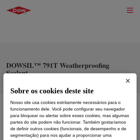
DOWSIL™ 791T Weatherproofing
Sealant
Sobre os cookies deste site
Nosso site usa cookies estritamente necessários para o
O que é
DOWSIL™ 791T Weatherproofing Sealant
?
funcionamento dele. Você pode configurar seu navegador
para bloquear ou alertar sobre esses cookies, mas algumas
Um selante de silicone de cura neutra premium
partes do site podem não funcionar. Também gostaríamos
monocomponente, fácil de usar, com excelente
de definir outros cookies (funcionais, de desempenho e de
impermeabilidade e flexibilidade e cura sem cheiro. É
segmentação) para nos ajudar a proporcionar uma