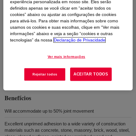
experiência personalizada em nosso site. Eles serão
de baixo módulo com adesão incrível a uma grande
definidos apenas se você clicar em “aceitar todos os
variedade de substratos porosos e não porosos.
cookies” abaixo ou ajustar as configurações de cookies
para ativá-los. Para obter mais informações sobre como
usamos os cookies e suas escolhas, clique em “Ver mais
Usos
informações” abaixo e veja a seção “cookies e outras
tecnologias” da nossa
Declaração de Privacidade
DOWSIL™ 791T Weatherproofing Sealant Transparent is
specifically formulated for the sealing of expansion joints in
curtain walling facades, building facades and other structures;
Ver mais informações
suitable for the sealing of connection joints between floors and
walls, stairs, and other building connections
ACEITAR TODOS
Rejeitar todos
Benefícios
Will accommodate up to 50% joint movement
Excellent unprimed adhesion to a wide variety of construction
materials such as concrete, stone, masonry, brick, wood, steel,