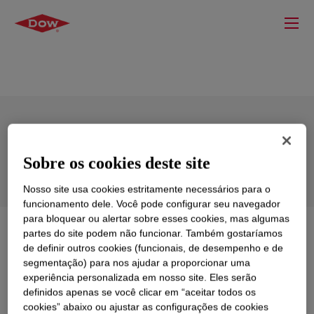
DOWSIL™ 784 Silicone Sealant (Europe)
Sobre os cookies deste site
Nosso site usa cookies estritamente necessários para o
funcionamento dele. Você pode configurar seu navegador
para bloquear ou alertar sobre esses cookies, mas algumas
O que é
DOWSIL™ 784 Silicone Sealant (Europe)
?
partes do site podem não funcionar. Também gostaríamos
de definir outros cookies (funcionais, de desempenho e de
segmentação) para nos ajudar a proporcionar uma
Ideal para envidraçar painéis únicos de vidro quando a
experiência personalizada em nosso site. Eles serão
resistência a mofo é necessária, quando contém um
definidos apenas se você clicar em “aceitar todos os
fungicida, além de boa adesão a vidro, alumínio e
cookies” abaixo ou ajustar as configurações de cookies