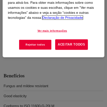
outros substratos não porosos.
para ativá-los. Para obter mais informações sobre como
usamos os cookies e suas escolhas, clique em “Ver mais
informações” abaixo e veja a seção “cookies e outras
Usos
tecnologias” da nossa
Declaração de Privacidade
DOWSIL™ 784 Silicone Sealant is a one-part, silicone sealant.
Ver mais informações
It has good adhesion to glass, aluminum and other non-porous
construction substrates; ideal for use as a weather-sealant in
areas that may be subject to high humidity, such as windows in
ACEITAR TODOS
Rejeitar todos
bathrooms and kitchens where mold growth can occur, as it
contains a fungicide to prevent mold growth
Benefícios
Fungus and mildew resistant
Good elasticity
Conforms to ISO 11600-G-20LM