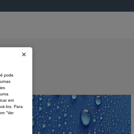
cê pode
lgumas
ies
r uma
licar em
ivá-los. Para
em “Ver