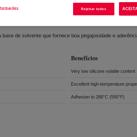
nformações
ACEIT
Rejeitar todos
 base de solvente que fornece boa pegajosidade e aderência
Benefícios
Very low silicone volatile content
Excellent high-temperature prope
Adhesion to 288°C (550°F)