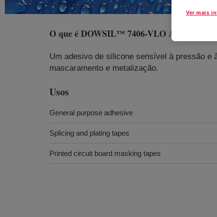
Ver mais i
O que é
DOWSIL™ 7406-VLO Adhesive
?
Um adesivo de silicone sensível à pressão e à
mascaramento e metalização.
Usos
General purpose adhesive
Splicing and plating tapes
Printed circuit board masking tapes