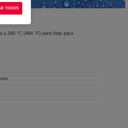
AR TODOS
 a 240 °C (464 °F) para fitas para
rties