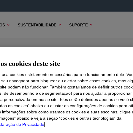
OS
SUSTENTABILIDADE
SUPORTE
sive
os cookies deste site
e usa cookies estritamente necessários para o funcionamento dele. Vo
r seu navegador para bloquear ou alertar sobre esses cookies, mas a
 TÉCNICO
 site podem não funcionar. Também gostaríamos de definir outros cook
OPÇÕES DE AMOSTRA
OPÇÕES DE COMPRA
is, de desempenho e de segmentação) para nos ajudar a proporciona
ia personalizada em nosso site. Eles serão definidos apenas se você c
odos os cookies” abaixo ou ajustar as configurações de cookies para at
s informações sobre como usamos os cookies e suas escolhas, clique 
rmações” abaixo e veja a seção “cookies e outras tecnologias” da
laração de Privacidade