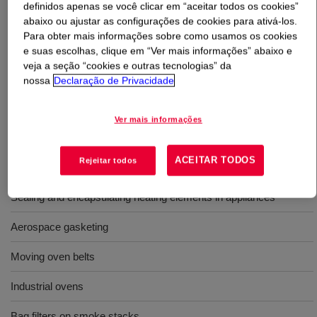
definidos apenas se você clicar em “aceitar todos os cookies”
abaixo ou ajustar as configurações de cookies para ativá-los.
O que é
DOWSIL™ 706 High Temperature Industrial
Para obter mais informações sobre como usamos os cookies
Grade Silicone Sealant
?
e suas escolhas, clique em “Ver mais informações” abaixo e
veja a seção “cookies e outras tecnologias” da
nossa
Declaração de Privacidade
1-part, moisture curing acetoxy sealant recommended
for bonding, sealing and encapsulating where parts must
perform at high temperatures.
Ver mais informações
ACEITAR TODOS
Rejeitar todos
Usos
Sealing and encapsulating heating elements in appliances
Aerospace gasketing
Moving oven belts
Industrial ovens
Bag filters on smoke stacks