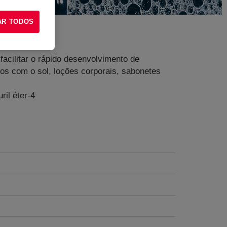
AR TODOS
acilitar o rápido desenvolvimento de
os com o sol, loções corporais, sabonetes
ril éter-4