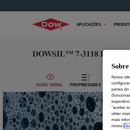
APLICAÇÕES
PRODUT
DOWSIL™ 7-3118 EBAP HI
Sobre 
Nosso sit
configura
VISÃO GERAL
PROPRIEDADES
CONTEÚDO
partes do
(funciona
experiênc
“aceitar t
obter mai
mais info
nossa
Dec