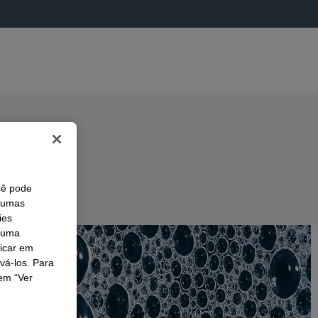
cê pode
lgumas
ies
r uma
licar em
ivá-los. Para
em “Ver