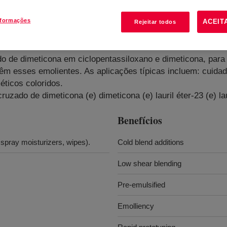
nformações
ACEIT
Rejeitar todos
sion
?
de dimeticona em ciclopentassiloxano e dimeticona, para f
êm esses emolientes. As aplicações típicas incluem: cuidad
éticos coloridos.
uzado de dimeticona (e) dimeticona (e) lauril éter-23 (e) lau
Benefícios
 spray moisturizers, wipes).
Cold blend additions
Low shear blending
Pre-emulsified
Emolliency