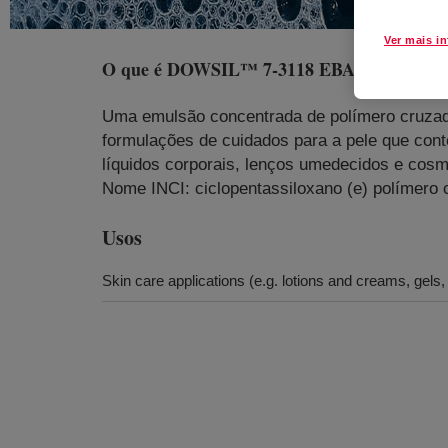
Ver mais i
O que é
DOWSIL™ 7-3118 EBAP HIP Emul
Uma emulsão concentrada de polímero cruzado 
formulações de cuidados para a pele que cont
líquidos corporais, lenços umedecidos e cosm
Nome INCI: ciclopentassiloxano (e) polímero cr
Usos
Skin care applications (e.g. lotions and creams, gels,