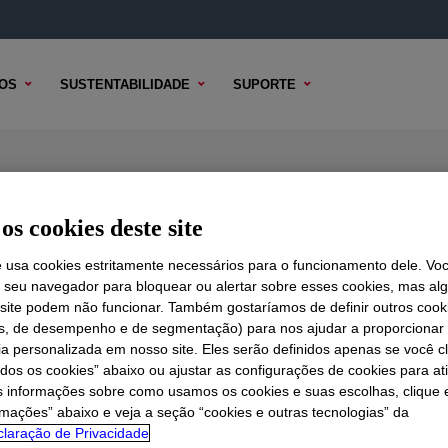
OS
SUSTENTABILIDADE
SUPORTE
P Emulsion
os cookies deste site
e usa cookies estritamente necessários para o funcionamento dele. Vo
r seu navegador para bloquear ou alertar sobre esses cookies, mas a
 TÉCNICO
OPÇÕES DE AMOSTRA
OPÇÕES DE COMPRA
 site podem não funcionar. Também gostaríamos de definir outros cook
is, de desempenho e de segmentação) para nos ajudar a proporciona
ia personalizada em nosso site. Eles serão definidos apenas se você c
odos os cookies” abaixo ou ajustar as configurações de cookies para at
s informações sobre como usamos os cookies e suas escolhas, clique 
rmações” abaixo e veja a seção “cookies e outras tecnologias” da
laração de Privacidade