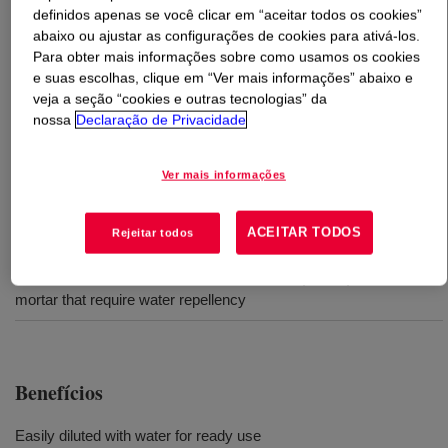
definidos apenas se você clicar em “aceitar todos os cookies”
abaixo ou ajustar as configurações de cookies para ativá-los.
O que é
DOWSIL™ 520 Dilutable Water Repellent
Para obter mais informações sobre como usamos os cookies
Emulsion
?
e suas escolhas, clique em “Ver mais informações” abaixo e
veja a seção “cookies e outras tecnologias” da
Uma mistura emulsificante de silano/siloxano, diluível
nossa
Declaração de Privacidade
em água para formular um repelente à água de menos de
200 g/l VOC. (Baixo VOC)
Ver mais informações
Usos
ACEITAR TODOS
Rejeitar todos
For use on mineral substrates such as brick, stone, concrete and
mortar that require water repellency
Benefícios
Easily diluted with water for ready use