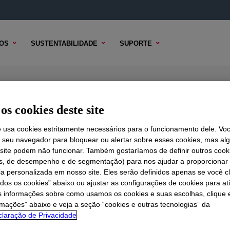
OS
SUSTENTABILIDADE
SUPORTE
os cookies deste site
e usa cookies estritamente necessários para o funcionamento dele. Vo
r seu navegador para bloquear ou alertar sobre esses cookies, mas a
 TÉCNICO
 site podem não funcionar. Também gostaríamos de definir outros cook
OPÇÕES DE AMOSTRA
OPÇÕES DE COMPRA
is, de desempenho e de segmentação) para nos ajudar a proporciona
ia personalizada em nosso site. Eles serão definidos apenas se você c
odos os cookies” abaixo ou ajustar as configurações de cookies para at
s informações sobre como usamos os cookies e suas escolhas, clique 
rmações” abaixo e veja a seção “cookies e outras tecnologias” da
laração de Privacidade