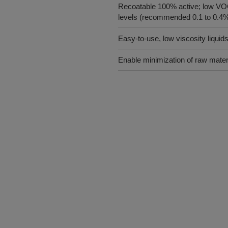
Recoatable 100% active; low VOC,
levels (recommended 0.1 to 0.4% 
Easy-to-use, low viscosity liquid
Enable minimization of raw materi