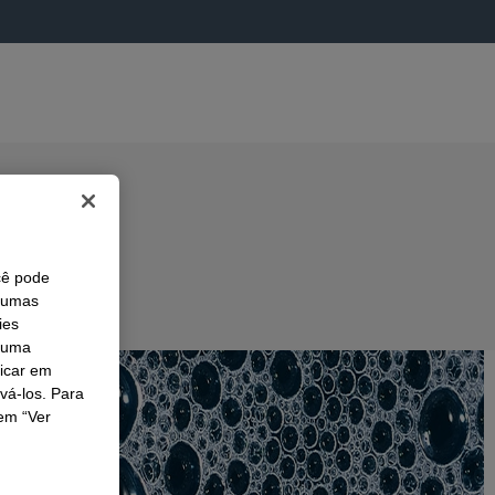
cê pode
lgumas
ies
r uma
licar em
ivá-los. Para
em “Ver