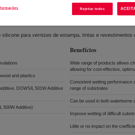
nformações
ACEIT
Rejeitar todos
 silicone para vernizes de estampa, tintas e revestimentos
Benefícios
rmulations
Wide range of products allows choi
allowing for cost-effective, opt
 wood and plastics
Consistent wetting performance a
 Additive, DOWSIL 501W Additive
range of substrates
Can be used in both waterborne 
L 500W Additive)
Improve wetting of difficult subs
Little or no impact on the coefficie