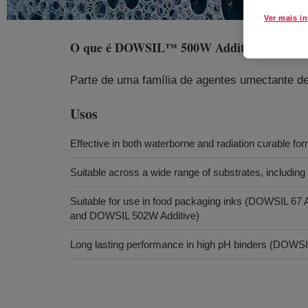
Ver mais i
O que é
DOWSIL™ 500W Additive
?
Parte de uma família de agentes umectante de
Usos
Effective in both waterborne and radiation curable fo
Suitable across a wide range of substrates, including
Suitable for use in food packaging inks (DOWSIL 67
and DOWSIL 502W Additive)
Long lasting performance in high pH binders (DOWSI