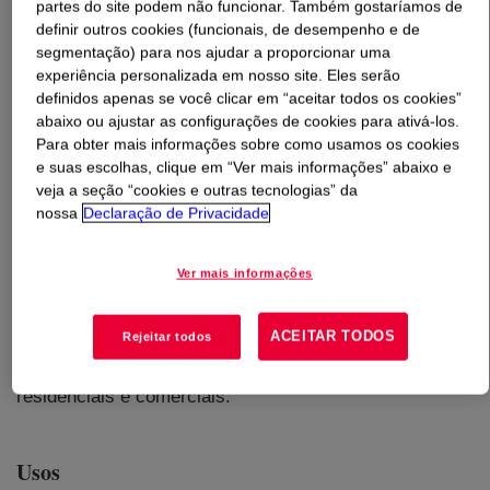
partes do site podem não funcionar. Também gostaríamos de
definir outros cookies (funcionais, de desempenho e de
O que é
DOWSIL™ 3362 Insulating Glass Base and
segmentação) para nos ajudar a proporcionar uma
Catalyst
?
experiência personalizada em nosso site. Eles serão
definidos apenas se você clicar em “aceitar todos os cookies”
abaixo ou ajustar as configurações de cookies para ativá-los.
Para obter mais informações sobre como usamos os cookies
e suas escolhas, clique em “Ver mais informações” abaixo e
veja a seção “cookies e outras tecnologias” da
nossa
Declaração de Privacidade
Selante de silicone bicomponente de cura neutra à
temperatura ambiente, especificamente desenvolvido
Ver mais informações
para fabricação de unidades de vidro isolante de alto
desempenho. As características de alto desempenho do
ACEITAR TODOS
Rejeitar todos
DOWSIL™ 3362 o tornam adequado para unidades de
vidro isolante usadas em vidros estruturais e aplicações
residenciais e comerciais.
Usos