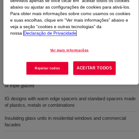
definidos apenas se você clicar em “aceitar todos os cookies”
abaixo ou ajustar as configurações de cookies para ativá-los.
O que é
DOWSIL™ 335 Butyl Sealant Black
?
Para obter mais informações sobre como usamos os cookies
e suas escolhas, clique em “Ver mais informações” abaixo e
veja a seção “cookies e outras tecnologias” da
Dow's solvent-free, one-component polyisobutylene
nossa
Declaração de Privacidade
sealant for reliable glass adhesion and spacer systems.
Durable and easy to apply.
Ver mais informações
Usos
ACEITAR TODOS
Rejeitar todos
Butyl sealant for primary sealing of insulating glass units, double
or triple glazed
IG designs with warm edge spacers and standard spacers made
of plastics, metals or combinations
Insulating glass units in residential windows and commercial
facades