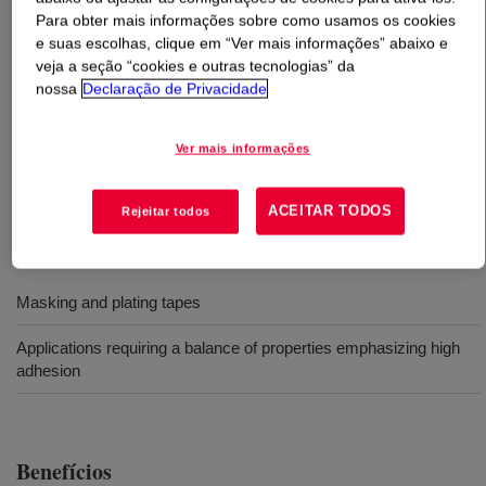
Para obter mais informações sobre como usamos os cookies
e suas escolhas, clique em “Ver mais informações” abaixo e
O que é
DOWSIL™ 282 Adhesive
?
veja a seção “cookies e outras tecnologias” da
nossa
Declaração de Privacidade
Um adesivo de silicone sensível à pressão e à base de
solvente que fornece boa pegajosidade e aderência a
Ver mais informações
240 °C (464 °F) para fitas para mascaramento e
metalização.
ACEITAR TODOS
Rejeitar todos
Usos
Masking and plating tapes
Applications requiring a balance of properties emphasizing high
adhesion
Benefícios