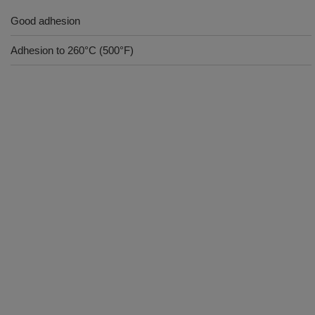
Good adhesion
Adhesion to 260°C (500°F)