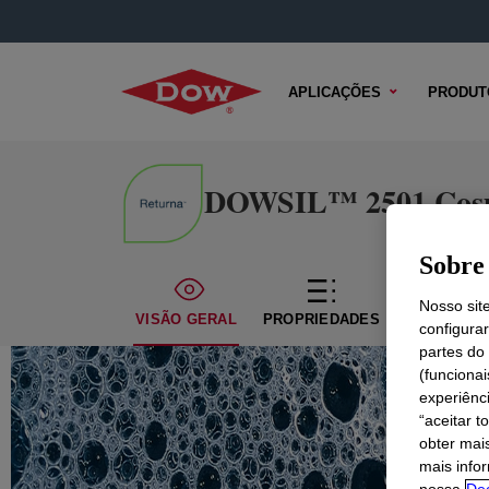
APLICAÇÕES
PRODUT
DOWSIL™ 2501 Cosm
Sobre 
Nosso sit
VISÃO GERAL
PROPRIEDADES
CONTEÚDO
configura
partes do
(funciona
experiênc
“aceitar t
obter mai
mais info