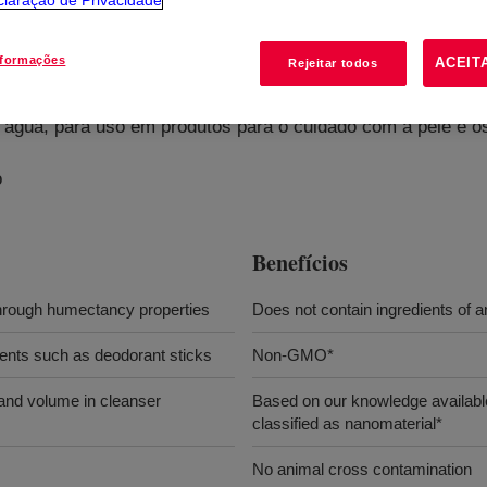
laração de Privacidade
nformações
ACEIT
Rejeitar todos
 água, para uso em produtos para o cuidado com a pele e os
o
Benefícios
 through humectancy properties
Does not contain ingredients of an
dients such as deodorant sticks
Non-GMO*
and volume in cleanser
Based on our knowledge available
classified as nanomaterial*
No animal cross contamination