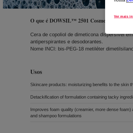
nossa
Dec
Ver mais i
O que é
DOWSIL™ 2501 Cosmetic Wax
?
Cera de copoliol de dimeticona dispersível em
antiperspirantes e desodorantes.
Nome INCI: bis-PEG-18 metiléter dimetilsilan
Usos
Skincare products: moisturizing benefits to the skin
Detackification of formulation containing tacky ingre
Improves foam quality (creamier, more dense foam) 
and shampoo formulations