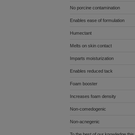
No porcine contamination
Enables ease of formulation
Humectant
Melts on skin contact
Imparts moisturization
Enables reduced tack
Foam booster
Increases foam density
Non-comedogenic
Non-acnegenic
To the best of our knowledge this