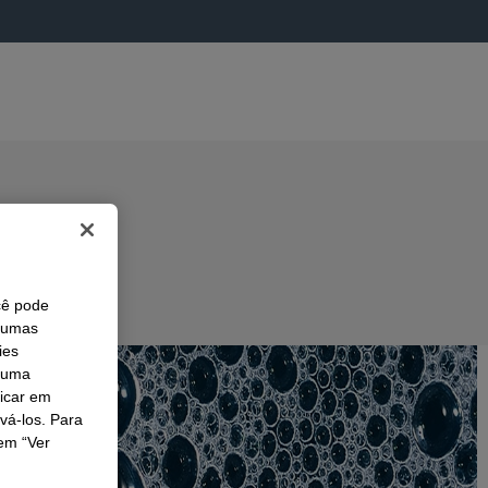
cê pode
lgumas
ies
r uma
licar em
ivá-los. Para
em “Ver