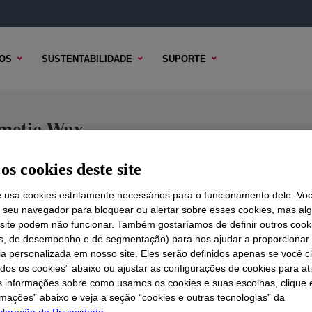
OS
SUSTENTABILIDADE
SUPORTE
etic Wax
os cookies deste site
e usa cookies estritamente necessários para o funcionamento dele. Vo
 TÉCNICO
OPÇÕES DE AMOSTRA
OPÇÕES DE COMPRA
r seu navegador para bloquear ou alertar sobre esses cookies, mas a
 site podem não funcionar. Também gostaríamos de definir outros cook
is, de desempenho e de segmentação) para nos ajudar a proporciona
ia personalizada em nosso site. Eles serão definidos apenas se você c
odos os cookies” abaixo ou ajustar as configurações de cookies para at
s informações sobre como usamos os cookies e suas escolhas, clique 
rmações” abaixo e veja a seção “cookies e outras tecnologias” da