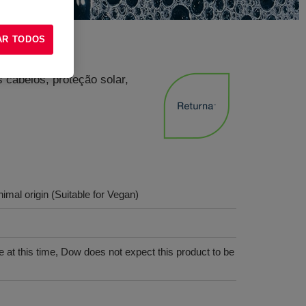
AR TODOS
 cabelos, proteção solar,
imal origin (Suitable for Vegan)
 at this time, Dow does not expect this product to be