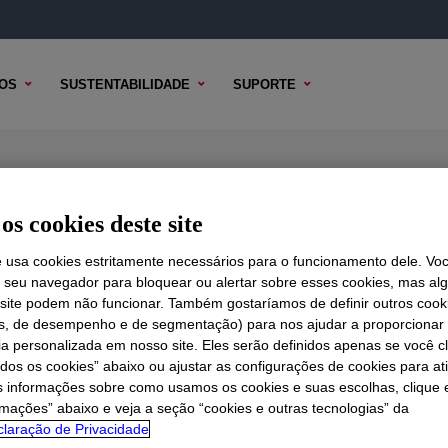
OS
SUSTENTABILIDADE
SUPORTE
sembly Sealant
os cookies deste site
e usa cookies estritamente necessários para o funcionamento dele. Vo
r seu navegador para bloquear ou alertar sobre esses cookies, mas a
 TÉCNICO
OPÇÕES DE AMOSTRA
OPÇÕES DE COMPRA
 site podem não funcionar. Também gostaríamos de definir outros cook
is, de desempenho e de segmentação) para nos ajudar a proporciona
ia personalizada em nosso site. Eles serão definidos apenas se você c
odos os cookies” abaixo ou ajustar as configurações de cookies para at
s informações sobre como usamos os cookies e suas escolhas, clique 
rmações” abaixo e veja a seção “cookies e outras tecnologias” da
laração de Privacidade