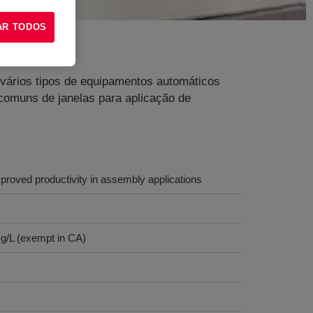
AR TODOS
 vários tipos de equipamentos automáticos
 comuns de janelas para aplicação de
mproved productivity in assembly applications
 g/L (exempt in CA)