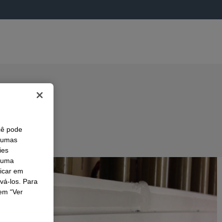
cê pode
lgumas
ies
r uma
licar em
ivá-los. Para
em “Ver