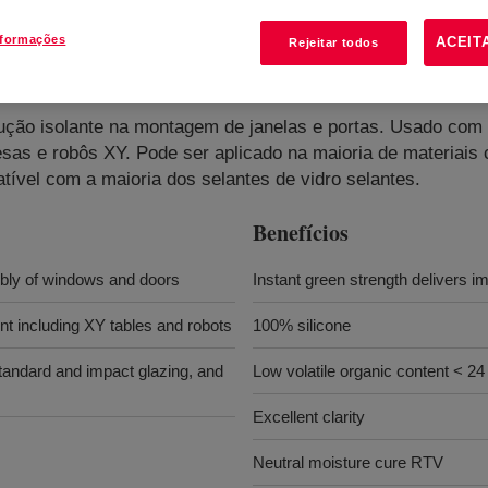
nformações
ACEIT
Rejeitar todos
Sealant
?
lução isolante na montagem de janelas e portas. Usado com
esas e robôs XY. Pode ser aplicado na maioria de materiais
ível com a maioria dos selantes de vidro selantes.
Benefícios
mbly of windows and doors
Instant green strength delivers i
t including XY tables and robots
100% silicone
tandard and impact glazing, and
Low volatile organic content < 24
s
Excellent clarity
Neutral moisture cure RTV