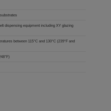
substrates
lt dispensing equipment including XY glazing
atures between 115°C and 130°C (239°F and
(248°F)