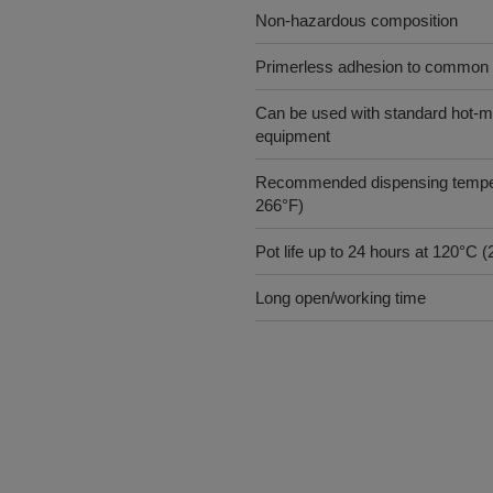
Non-hazardous composition
Primerless adhesion to common 
Can be used with standard hot-me
equipment
Recommended dispensing temper
266°F)
Pot life up to 24 hours at 120°C 
Long open/working time