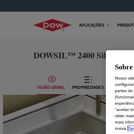
APLICAÇÕES
PRODUT
DOWSIL™ 2400 Silicone As
Sobre 
Nosso sit
configura
VISÃO GERAL
PROPRIEDADES
CONTEÚDO
partes do
(funciona
experiênc
“aceitar t
obter mai
mais info
nossa
Dec