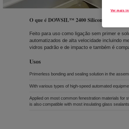
Ver mais i
O que é
DOWSIL™ 2400 Silicone Assembly 
Feito para uso como ligação sem primer e so
automatizados de alta velocidade incluindo m
vidros padrão e de impacto e também é compat
Usos
Primerless bonding and sealing solution in the asse
With various types of high-speed automated equipmen
Applied on most common fenestration materials for s
is also compatible with most insulating glass sealant