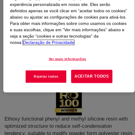
experiência personalizada em nosso site. Eles serão
definidos apenas se você clicar em “aceitar todos os cookies”
O que é
DOWSIL™ 2080 Resin
?
abaixo ou ajustar as configurações de cookies para ativá-los.
Para obter mais informações sobre como usamos os cookies
e suas escolhas, clique em “Ver mais informações” abaixo e
veja a seção “cookies e outras tecnologias” da
nossa
Declaração de Privacidade
Ver mais informações
ACEITAR TODOS
Rejeitar todos
Ethoxy functional phenyl and methyl silicone resin with
optimized structure to reduce self-condensation
tendency, suitable to modify powder form polyester resin,