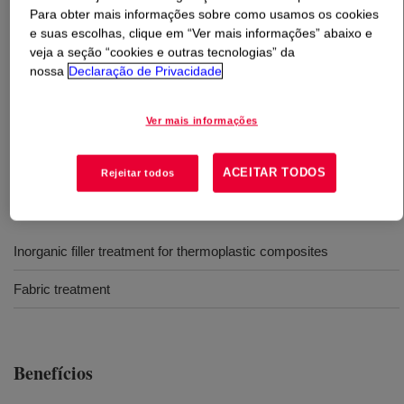
Para obter mais informações sobre como usamos os cookies
e suas escolhas, clique em “Ver mais informações” abaixo e
O que é
DOWSIL™ 2-7887 Emulsion
?
veja a seção “cookies e outras tecnologias” da
nossa
Declaração de Privacidade
Emulsão de silicone/resina Si-H reativo com 50% de
NVC. Para sistemas de aplicação de base aquosa para
Ver mais informações
materiais não orgânicos como filtros e retardantes de
chamas para ajudar na dispersão e fluidez de composto.
ACEITAR TODOS
Rejeitar todos
Usos
Inorganic filler treatment for thermoplastic composites
Fabric treatment
Benefícios