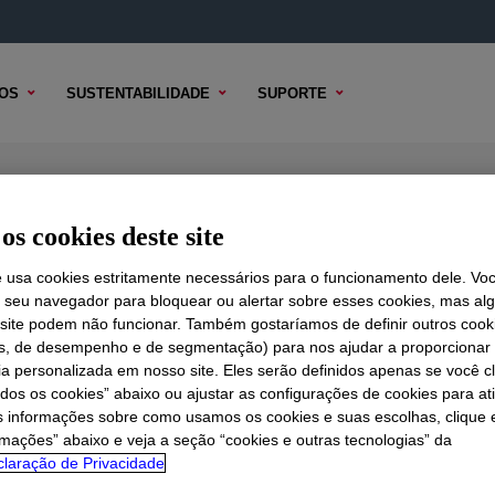
OS
SUSTENTABILIDADE
SUPORTE
os cookies deste site
e usa cookies estritamente necessários para o funcionamento dele. Vo
r seu navegador para bloquear ou alertar sobre esses cookies, mas a
 TÉCNICO
 site podem não funcionar. Também gostaríamos de definir outros cook
OPÇÕES DE AMOSTRA
OPÇÕES DE COMPRA
is, de desempenho e de segmentação) para nos ajudar a proporciona
ia personalizada em nosso site. Eles serão definidos apenas se você c
odos os cookies” abaixo ou ajustar as configurações de cookies para at
s informações sobre como usamos os cookies e suas escolhas, clique 
rmações” abaixo e veja a seção “cookies e outras tecnologias” da
laração de Privacidade