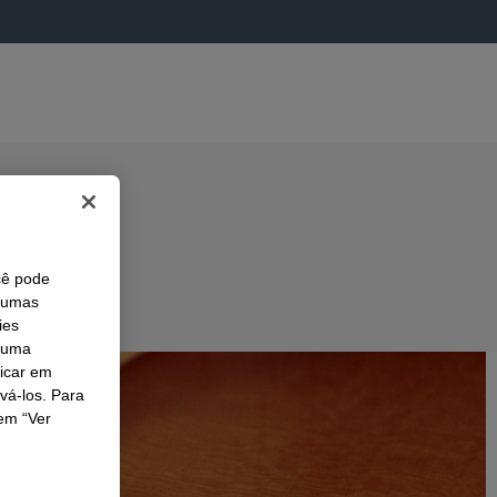
cê pode
lgumas
ies
r uma
licar em
ivá-los. Para
em “Ver