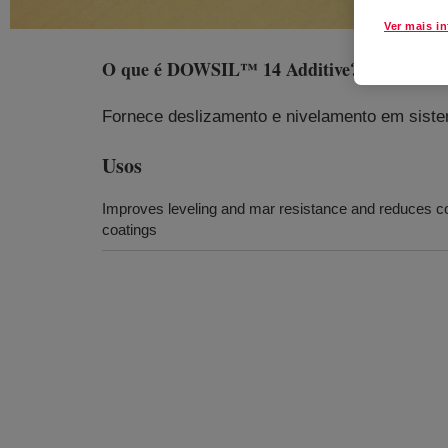
Ver mais i
O que é
DOWSIL™ 14 Additive
?
Fornece deslizamento e nivelamento em siste
Usos
Improves leveling and mar resistance and reduces coeff
coatings