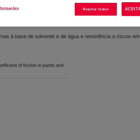
nformações
ACEIT
Rejeitar todos
mas à base de solvente e de água e resistência a riscos e
icient of friction in paints and