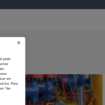
cê pode
lgumas
ies
r uma
licar em
ivá-los. Para
em “Ver