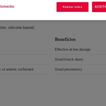
nformações
ACEIT
Rejeitar todos
ate
?
ion, silicone based.
Benefícios
Effective at low dosage
Good knock down
c or anionic surfactant
Good persistency