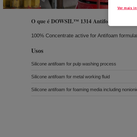
Ver mais i
O que é
DOWSIL™ 1314 Antifoam Concentr
100% Concentrate active for Antifoam formulat
Usos
Silicone antifoam for pulp washing process
Silicone antifoam for metal working fluid
Silicone antifoam for foaming media including nonioni