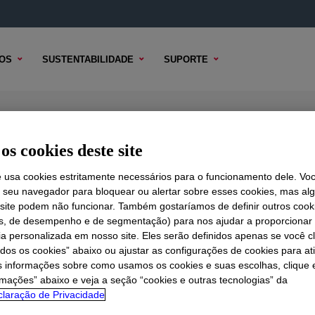
OS
SUSTENTABILIDADE
SUPORTE
oncentrate
os cookies deste site
e usa cookies estritamente necessários para o funcionamento dele. Vo
r seu navegador para bloquear ou alertar sobre esses cookies, mas a
 TÉCNICO
 site podem não funcionar. Também gostaríamos de definir outros cook
OPÇÕES DE AMOSTRA
OPÇÕES DE COMPRA
is, de desempenho e de segmentação) para nos ajudar a proporciona
ia personalizada em nosso site. Eles serão definidos apenas se você c
odos os cookies” abaixo ou ajustar as configurações de cookies para at
s informações sobre como usamos os cookies e suas escolhas, clique 
rmações” abaixo e veja a seção “cookies e outras tecnologias” da
laração de Privacidade