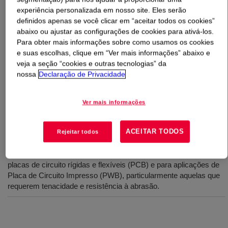
experiência personalizada em nosso site. Eles serão
definidos apenas se você clicar em “aceitar todos os cookies”
O que é
DOWSIL™ 1-2620 Dispersion
?
abaixo ou ajustar as configurações de cookies para ativá-los.
Para obter mais informações sobre como usamos os cookies
Monocomponente, claro, cura de RTV de umidade com
e suas escolhas, clique em “Ver mais informações” abaixo e
aceleração de calor suave possível, baixa viscosidade,
veja a seção “cookies e outras tecnologias” da
duro, acabamento liso com resistência a abrasão, à base
nossa
Declaração de Privacidade
de solvente, especificação UL e Mil, contém indicador de
UV.
Ver mais informações
Usos
ACEITAR TODOS
Rejeitar todos
Conformal Coating adequado para revestimento protetor para
placas de circuito rígidas e flexíveis (PCB) e para aplicações de
Placa de Circuito Impresso (PWB), particularmente aquelas que
requerem tenacidade e resistência à abrasão.